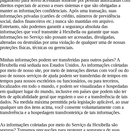
pagamento para serem acessadas somente por pessoas autorizadas com
direitos especiais de acesso a esses sistemas e que são obrigadas a
manter as informações confidenciais. Após uma transação, suas
informações privadas (cartões de crédito, números de previdência
social, dados financeiros etc.) nunca são mantidas em arquivo.
Entretanto, não podemos garantir a segurança absoluta das
informações que você transmite à Hexibella ou garantir que suas
informações no Serviço não possam ser acessadas, divulgadas,
alteradas ou destruídas por uma violação de qualquer uma de nossas
proteções físicas, técnicas ou gerenciais.
Minhas informações podem ser transferidas para outros países? A
Hexibella está sediada nos Estados Unidos. As informações coletadas
por meio de nosso site, por meio de interações diretas com você ou do
uso de nossos serviços de ajuda podem ser transferidas de tempos em
tempos para nossos escritórios ou funcionários, ou para terceiros,
localizados em todo o mundo, e podem ser visualizadas e hospedadas
em qualquer lugar do mundo, inclusive em países que podem não ter
leis de aplicabilidade geral que regulem o uso e a transferência de tais
dados. Na medida máxima permitida pela legislação aplicável, ao usar
qualquer um dos itens acima, você consente voluntariamente com a
transferência e a hospedagem transfronteiriça de tais informações.
As informações coletadas por meio do Serviço da Hexibella são
seguras? Tomamos precauções para proteger a segurança de suas