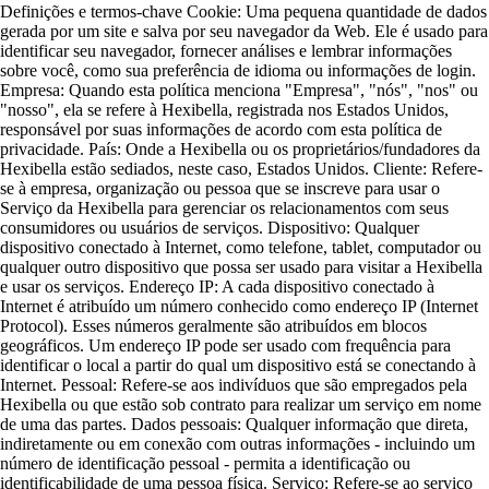
Definições e termos-chave Cookie: Uma pequena quantidade de dados
gerada por um site e salva por seu navegador da Web. Ele é usado para
identificar seu navegador, fornecer análises e lembrar informações
sobre você, como sua preferência de idioma ou informações de login.
Empresa: Quando esta política menciona "Empresa", "nós", "nos" ou
"nosso", ela se refere à Hexibella, registrada nos Estados Unidos,
responsável por suas informações de acordo com esta política de
privacidade. País: Onde a Hexibella ou os proprietários/fundadores da
Hexibella estão sediados, neste caso, Estados Unidos. Cliente: Refere-
se à empresa, organização ou pessoa que se inscreve para usar o
Serviço da Hexibella para gerenciar os relacionamentos com seus
consumidores ou usuários de serviços. Dispositivo: Qualquer
dispositivo conectado à Internet, como telefone, tablet, computador ou
qualquer outro dispositivo que possa ser usado para visitar a Hexibella
e usar os serviços. Endereço IP: A cada dispositivo conectado à
Internet é atribuído um número conhecido como endereço IP (Internet
Protocol). Esses números geralmente são atribuídos em blocos
geográficos. Um endereço IP pode ser usado com frequência para
identificar o local a partir do qual um dispositivo está se conectando à
Internet. Pessoal: Refere-se aos indivíduos que são empregados pela
Hexibella ou que estão sob contrato para realizar um serviço em nome
de uma das partes. Dados pessoais: Qualquer informação que direta,
indiretamente ou em conexão com outras informações - incluindo um
número de identificação pessoal - permita a identificação ou
identificabilidade de uma pessoa física. Serviço: Refere-se ao serviço