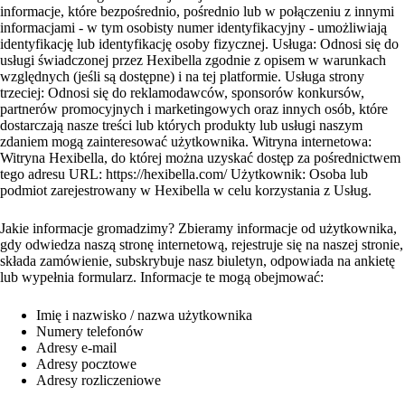
informacje, które bezpośrednio, pośrednio lub w połączeniu z innymi
informacjami - w tym osobisty numer identyfikacyjny - umożliwiają
identyfikację lub identyfikację osoby fizycznej. Usługa: Odnosi się do
usługi świadczonej przez Hexibella zgodnie z opisem w warunkach
względnych (jeśli są dostępne) i na tej platformie. Usługa strony
trzeciej: Odnosi się do reklamodawców, sponsorów konkursów,
partnerów promocyjnych i marketingowych oraz innych osób, które
dostarczają nasze treści lub których produkty lub usługi naszym
zdaniem mogą zainteresować użytkownika. Witryna internetowa:
Witryna Hexibella, do której można uzyskać dostęp za pośrednictwem
tego adresu URL: https://hexibella.com/ Użytkownik: Osoba lub
podmiot zarejestrowany w Hexibella w celu korzystania z Usług.
Jakie informacje gromadzimy? Zbieramy informacje od użytkownika,
gdy odwiedza naszą stronę internetową, rejestruje się na naszej stronie,
składa zamówienie, subskrybuje nasz biuletyn, odpowiada na ankietę
lub wypełnia formularz. Informacje te mogą obejmować:
Imię i nazwisko / nazwa użytkownika
Numery telefonów
Adresy e-mail
Adresy pocztowe
Adresy rozliczeniowe