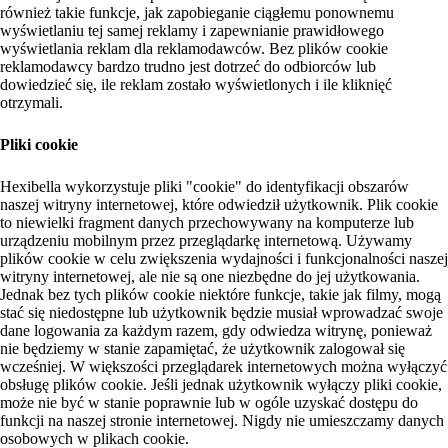
również takie funkcje, jak zapobieganie ciągłemu ponownemu
wyświetlaniu tej samej reklamy i zapewnianie prawidłowego
wyświetlania reklam dla reklamodawców. Bez plików cookie
reklamodawcy bardzo trudno jest dotrzeć do odbiorców lub
dowiedzieć się, ile reklam zostało wyświetlonych i ile kliknięć
otrzymali.
Pliki cookie
Hexibella wykorzystuje pliki "cookie" do identyfikacji obszarów
naszej witryny internetowej, które odwiedził użytkownik. Plik cookie
to niewielki fragment danych przechowywany na komputerze lub
urządzeniu mobilnym przez przeglądarkę internetową. Używamy
plików cookie w celu zwiększenia wydajności i funkcjonalności naszej
witryny internetowej, ale nie są one niezbędne do jej użytkowania.
Jednak bez tych plików cookie niektóre funkcje, takie jak filmy, mogą
stać się niedostępne lub użytkownik będzie musiał wprowadzać swoje
dane logowania za każdym razem, gdy odwiedza witrynę, ponieważ
nie będziemy w stanie zapamiętać, że użytkownik zalogował się
wcześniej. W większości przeglądarek internetowych można wyłączyć
obsługę plików cookie. Jeśli jednak użytkownik wyłączy pliki cookie,
może nie być w stanie poprawnie lub w ogóle uzyskać dostępu do
funkcji na naszej stronie internetowej. Nigdy nie umieszczamy danych
osobowych w plikach cookie.