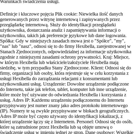
Warunkach świadczenia usługi.
Definicje i kluczowe pojęcia Plik cookie: Niewielka ilość danych
generowanych przez witrynę internetową i zapisywanych przez
przeglądarkę internetową. Służy do identyfikacji przeglądarki
użytkownika, dostarczania analiz i zapamiętywania informacji o
użytkowniku, takich jak preferencje językowe lub dane logowania.
Spółka: Gdy w niniejszych zasadach mowa jest o "Spółce", "my",
"nas" lub "nasz", odnosi się to do firmy Hexibella, zarejestrowanej w
Stanach Zjednoczonych, odpowiedzialnej za informacje użytkownika
zgodnie z niniejszymi zasadami ochrony prywatności. Kraj: Miejsce,
w którym Hexibella lub właściciele/założyciele Hexibella mają
siedzibę, w tym przypadku Stany Zjednoczone. Klient: Odnosi się do
firmy, organizacji lub osoby, która rejestruje się w celu korzystania z
usługi Hexibella do zarządzania relacjami z konsumentami lub
użytkownikami usług. Urządzenie: Dowolne urządzenie podłączone
do Internetu, takie jak telefon, tablet, komputer lub inne urządzenie,
które może być używane do odwiedzania Hexibella i korzystania z
usług. Adres IP: Każdemu urządzeniu podłączonemu do Internetu
przypisywany jest numer znany jako adres protokołu internetowego
(IP). Numery te są zwykle przypisywane w blokach geograficznych.
Adres IP może być często używany do identyfikacji lokalizacji, z
której urządzenie łączy się z Internetem. Personel: Odnosi się do osób,
które są zatrudnione przez Hexibella lub są objęte umową o
świadczenie usług w imieniu jednej ze stron. Dane osobowe: Wszelkie