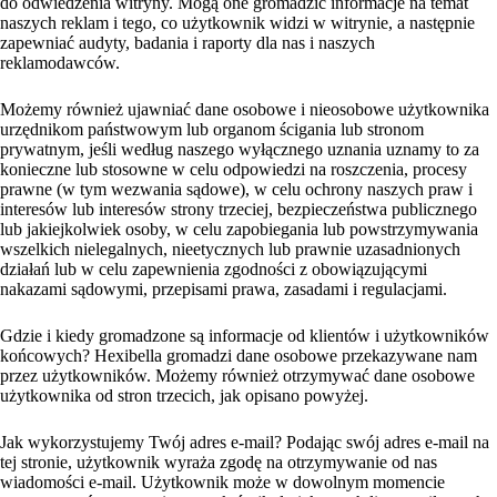
do odwiedzenia witryny. Mogą one gromadzić informacje na temat
naszych reklam i tego, co użytkownik widzi w witrynie, a następnie
zapewniać audyty, badania i raporty dla nas i naszych
reklamodawców.
Możemy również ujawniać dane osobowe i nieosobowe użytkownika
urzędnikom państwowym lub organom ścigania lub stronom
prywatnym, jeśli według naszego wyłącznego uznania uznamy to za
konieczne lub stosowne w celu odpowiedzi na roszczenia, procesy
prawne (w tym wezwania sądowe), w celu ochrony naszych praw i
interesów lub interesów strony trzeciej, bezpieczeństwa publicznego
lub jakiejkolwiek osoby, w celu zapobiegania lub powstrzymywania
wszelkich nielegalnych, nieetycznych lub prawnie uzasadnionych
działań lub w celu zapewnienia zgodności z obowiązującymi
nakazami sądowymi, przepisami prawa, zasadami i regulacjami.
Gdzie i kiedy gromadzone są informacje od klientów i użytkowników
końcowych? Hexibella gromadzi dane osobowe przekazywane nam
przez użytkowników. Możemy również otrzymywać dane osobowe
użytkownika od stron trzecich, jak opisano powyżej.
Jak wykorzystujemy Twój adres e-mail? Podając swój adres e-mail na
tej stronie, użytkownik wyraża zgodę na otrzymywanie od nas
wiadomości e-mail. Użytkownik może w dowolnym momencie