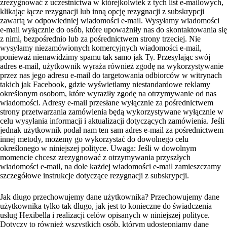
zrezygnować z uczestnictwa w którejkolwiek z tych list e-mailowych,
klikając łącze rezygnacji lub inną opcję rezygnacji z subskrypcji
zawartą w odpowiedniej wiadomości e-mail. Wysyłamy wiadomości
e-mail wyłącznie do osób, które upoważniły nas do skontaktowania się
z nimi, bezpośrednio lub za pośrednictwem strony trzeciej. Nie
wysyłamy niezamówionych komercyjnych wiadomości e-mail,
ponieważ nienawidzimy spamu tak samo jak Ty. Przesyłając swój
adres e-mail, użytkownik wyraża również zgodę na wykorzystywanie
przez nas jego adresu e-mail do targetowania odbiorców w witrynach
takich jak Facebook, gdzie wyświetlamy niestandardowe reklamy
określonym osobom, które wyraziły zgodę na otrzymywanie od nas
wiadomości. Adresy e-mail przesłane wyłącznie za pośrednictwem
strony przetwarzania zamówienia będą wykorzystywane wyłącznie w
celu wysyłania informacji i aktualizacji dotyczących zamówienia. Jeśli
jednak użytkownik podał nam ten sam adres e-mail za pośrednictwem
innej metody, możemy go wykorzystać do dowolnego celu
określonego w niniejszej polityce. Uwaga: Jeśli w dowolnym
momencie chcesz zrezygnować z otrzymywania przyszłych
wiadomości e-mail, na dole każdej wiadomości e-mail zamieszczamy
szczegółowe instrukcje dotyczące rezygnacji z subskrypcji.
Jak długo przechowujemy dane użytkownika? Przechowujemy dane
użytkownika tylko tak długo, jak jest to konieczne do świadczenia
usług Hexibella i realizacji celów opisanych w niniejszej polityce.
Dotyczy to również wszystkich osób, którym udostępniamy dane