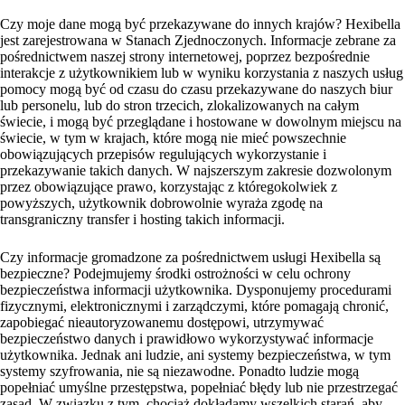
Czy moje dane mogą być przekazywane do innych krajów? Hexibella
jest zarejestrowana w Stanach Zjednoczonych. Informacje zebrane za
pośrednictwem naszej strony internetowej, poprzez bezpośrednie
interakcje z użytkownikiem lub w wyniku korzystania z naszych usług
pomocy mogą być od czasu do czasu przekazywane do naszych biur
lub personelu, lub do stron trzecich, zlokalizowanych na całym
świecie, i mogą być przeglądane i hostowane w dowolnym miejscu na
świecie, w tym w krajach, które mogą nie mieć powszechnie
obowiązujących przepisów regulujących wykorzystanie i
przekazywanie takich danych. W najszerszym zakresie dozwolonym
przez obowiązujące prawo, korzystając z któregokolwiek z
powyższych, użytkownik dobrowolnie wyraża zgodę na
transgraniczny transfer i hosting takich informacji.
Czy informacje gromadzone za pośrednictwem usługi Hexibella są
bezpieczne? Podejmujemy środki ostrożności w celu ochrony
bezpieczeństwa informacji użytkownika. Dysponujemy procedurami
fizycznymi, elektronicznymi i zarządczymi, które pomagają chronić,
zapobiegać nieautoryzowanemu dostępowi, utrzymywać
bezpieczeństwo danych i prawidłowo wykorzystywać informacje
użytkownika. Jednak ani ludzie, ani systemy bezpieczeństwa, w tym
systemy szyfrowania, nie są niezawodne. Ponadto ludzie mogą
popełniać umyślne przestępstwa, popełniać błędy lub nie przestrzegać
zasad. W związku z tym, chociaż dokładamy wszelkich starań, aby