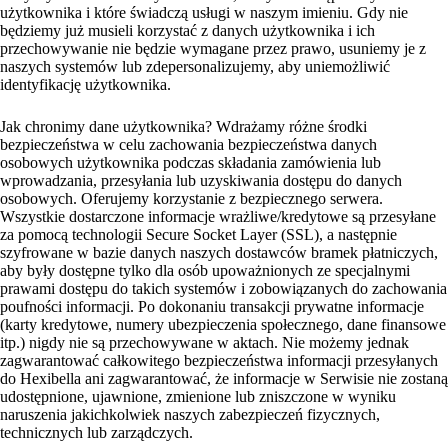
użytkownika i które świadczą usługi w naszym imieniu. Gdy nie
będziemy już musieli korzystać z danych użytkownika i ich
przechowywanie nie będzie wymagane przez prawo, usuniemy je z
naszych systemów lub zdepersonalizujemy, aby uniemożliwić
identyfikację użytkownika.
Jak chronimy dane użytkownika? Wdrażamy różne środki
bezpieczeństwa w celu zachowania bezpieczeństwa danych
osobowych użytkownika podczas składania zamówienia lub
wprowadzania, przesyłania lub uzyskiwania dostępu do danych
osobowych. Oferujemy korzystanie z bezpiecznego serwera.
Wszystkie dostarczone informacje wrażliwe/kredytowe są przesyłane
za pomocą technologii Secure Socket Layer (SSL), a następnie
szyfrowane w bazie danych naszych dostawców bramek płatniczych,
aby były dostępne tylko dla osób upoważnionych ze specjalnymi
prawami dostępu do takich systemów i zobowiązanych do zachowania
poufności informacji. Po dokonaniu transakcji prywatne informacje
(karty kredytowe, numery ubezpieczenia społecznego, dane finansowe
itp.) nigdy nie są przechowywane w aktach. Nie możemy jednak
zagwarantować całkowitego bezpieczeństwa informacji przesyłanych
do Hexibella ani zagwarantować, że informacje w Serwisie nie zostaną
udostępnione, ujawnione, zmienione lub zniszczone w wyniku
naruszenia jakichkolwiek naszych zabezpieczeń fizycznych,
technicznych lub zarządczych.