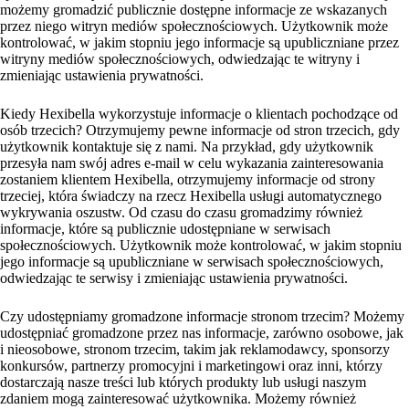
możemy gromadzić publicznie dostępne informacje ze wskazanych
przez niego witryn mediów społecznościowych. Użytkownik może
kontrolować, w jakim stopniu jego informacje są upubliczniane przez
witryny mediów społecznościowych, odwiedzając te witryny i
zmieniając ustawienia prywatności.
Kiedy Hexibella wykorzystuje informacje o klientach pochodzące od
osób trzecich? Otrzymujemy pewne informacje od stron trzecich, gdy
użytkownik kontaktuje się z nami. Na przykład, gdy użytkownik
przesyła nam swój adres e-mail w celu wykazania zainteresowania
zostaniem klientem Hexibella, otrzymujemy informacje od strony
trzeciej, która świadczy na rzecz Hexibella usługi automatycznego
wykrywania oszustw. Od czasu do czasu gromadzimy również
informacje, które są publicznie udostępniane w serwisach
społecznościowych. Użytkownik może kontrolować, w jakim stopniu
jego informacje są upubliczniane w serwisach społecznościowych,
odwiedzając te serwisy i zmieniając ustawienia prywatności.
Czy udostępniamy gromadzone informacje stronom trzecim? Możemy
udostępniać gromadzone przez nas informacje, zarówno osobowe, jak
i nieosobowe, stronom trzecim, takim jak reklamodawcy, sponsorzy
konkursów, partnerzy promocyjni i marketingowi oraz inni, którzy
dostarczają nasze treści lub których produkty lub usługi naszym
zdaniem mogą zainteresować użytkownika. Możemy również