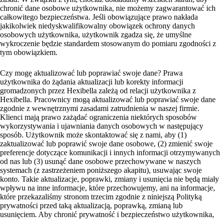
chronić dane osobowe użytkownika, nie możemy zagwarantować ich
całkowitego bezpieczeństwa. Jeśli obowiązujące prawo nakłada
jakikolwiek niedyskwalifikowalny obowiązek ochrony danych
osobowych użytkownika, użytkownik zgadza się, że umyślne
wykroczenie będzie standardem stosowanym do pomiaru zgodności z
tym obowiązkiem.
Czy mogę aktualizować lub poprawiać swoje dane? Prawa
użytkownika do żądania aktualizacji lub korekty informacji
gromadzonych przez Hexibella zależą od relacji użytkownika z
Hexibella. Pracownicy mogą aktualizować lub poprawiać swoje dane
zgodnie z wewnętrznymi zasadami zatrudnienia w naszej firmie.
Klienci mają prawo zażądać ograniczenia niektórych sposobów
wykorzystywania i ujawniania danych osobowych w następujący
sposób. Użytkownik może skontaktować się z nami, aby (1)
zaktualizować lub poprawić swoje dane osobowe, (2) zmienić swoje
preferencje dotyczące komunikacji i innych informacji otrzymywanych
od nas lub (3) usunąć dane osobowe przechowywane w naszych
systemach (z zastrzeżeniem poniższego akapitu), usuwając swoje
konto. Takie aktualizacje, poprawki, zmiany i usunięcia nie będą miały
wpływu na inne informacje, które przechowujemy, ani na informacje,
które przekazaliśmy stronom trzecim zgodnie z niniejszą Polityką
prywatności przed taką aktualizacją, poprawką, zmianą lub
usunięciem. Aby chronić prywatność i bezpieczeństwo użytkownika,