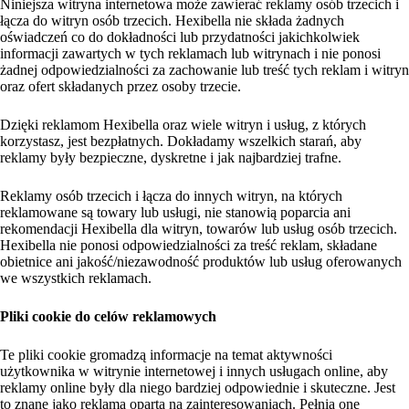
Niniejsza witryna internetowa może zawierać reklamy osób trzecich i
łącza do witryn osób trzecich. Hexibella nie składa żadnych
oświadczeń co do dokładności lub przydatności jakichkolwiek
informacji zawartych w tych reklamach lub witrynach i nie ponosi
żadnej odpowiedzialności za zachowanie lub treść tych reklam i witryn
oraz ofert składanych przez osoby trzecie.
Dzięki reklamom Hexibella oraz wiele witryn i usług, z których
korzystasz, jest bezpłatnych. Dokładamy wszelkich starań, aby
reklamy były bezpieczne, dyskretne i jak najbardziej trafne.
Reklamy osób trzecich i łącza do innych witryn, na których
reklamowane są towary lub usługi, nie stanowią poparcia ani
rekomendacji Hexibella dla witryn, towarów lub usług osób trzecich.
Hexibella nie ponosi odpowiedzialności za treść reklam, składane
obietnice ani jakość/niezawodność produktów lub usług oferowanych
we wszystkich reklamach.
Pliki cookie do celów reklamowych
Te pliki cookie gromadzą informacje na temat aktywności
użytkownika w witrynie internetowej i innych usługach online, aby
reklamy online były dla niego bardziej odpowiednie i skuteczne. Jest
to znane jako reklama oparta na zainteresowaniach. Pełnią one