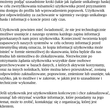
możemy podjąć uzasadnione kroki (takie jak żądanie unikalnego hasła)
w celu zweryfikowania tożsamości użytkownika przed przyznaniem
mu dostępu do profilu lub wprowadzeniem poprawek. Użytkownik
jest odpowiedzialny za zachowanie w tajemnicy swojego unikalnego
hasła i informacji o koncie przez cały czas.
Użytkownik powinien mieć świadomość, że nie jest technologicznie
możliwe usunięcie z naszego systemu każdego zapisu informacji
przekazanych nam przez użytkownika. Konieczność tworzenia kopii
zapasowych naszych systemów w celu ochrony informacji przed
nieumyślną utratą oznacza, że kopia informacji użytkownika może
istnieć w formie niemożliwej do skasowania, która będzie dla nas
trudna lub niemożliwa do zlokalizowania. Niezwłocznie po
otrzymaniu żądania użytkownika wszystkie dane osobowe
przechowywane w bazach danych, z których aktywnie korzystamy,
oraz na innych nośnikach, które można łatwo przeszukiwać, zostaną
odpowiednio zaktualizowane, poprawione, zmienione lub usunięte, tak
szybko, jak to możliwe i w zakresie, w jakim jest to uzasadnione i
technicznie wykonalne.
Jeśli użytkownik jest użytkownikiem końcowym i chce zaktualizować,
usunąć lub otrzymać wszelkie informacje, które posiadamy na jego
temat, może to zrobić, kontaktując się z organizacją, której jest
klientem.