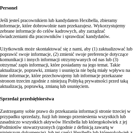
Personel
Jeśli jesteś pracownikiem lub kandydatem Hexibella, zbieramy
informacje, które dobrowolnie nam przekazujesz. Wykorzystujemy
zebrane informacje do celów kadrowych, aby zarządzać
świadczeniami dla pracowników i sprawdzać kandydatów.
Użytkownik może skontaktować się z nami, aby (1) zaktualizować lub
poprawić swoje informacje, (2) zmienić swoje preferencje dotyczące
komunikacji i innych informacji otrzymywanych od nas lub (3)
otrzymać zapis informacji, które posiadamy na jego temat. Takie
aktualizacje, poprawki, zmiany i usunięcia nie będą miały wpływu na
inne informacje, które przechowujemy lub informacje przekazane
stronom trzecim zgodnie z niniejszą Polityką prywatności przed taką
aktualizacją, poprawką, zmianą lub usunięciem.
Sprzedaż przedsiębiorstwa
Zastrzegamy sobie prawo do przekazania informacji stronie trzeciej w
przypadku sprzedaży, fuzji lub innego przeniesienia wszystkich lub
zasadniczo wszystkich aktywów Hexibella lub któregokolwiek z jej
Podmiotów stowarzyszonych (zgodnie z definicją zawartą w
niniejszym dokumencie), lub tej części Hexibella lub któregokolwiek z