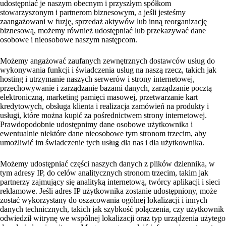
udostępniać je naszym obecnym i przyszłym spółkom
stowarzyszonym i partnerom biznesowym, a jeśli jesteśmy
zaangażowani w fuzję, sprzedaż aktywów lub inną reorganizację
biznesową, możemy również udostępniać lub przekazywać dane
osobowe i nieosobowe naszym następcom.
Możemy angażować zaufanych zewnętrznych dostawców usług do
wykonywania funkcji i świadczenia usług na naszą rzecz, takich jak
hosting i utrzymanie naszych serwerów i strony internetowej,
przechowywanie i zarządzanie bazami danych, zarządzanie pocztą
elektroniczną, marketing pamięci masowej, przetwarzanie kart
kredytowych, obsługa klienta i realizacja zamówień na produkty i
usługi, które można kupić za pośrednictwem strony internetowej.
Prawdopodobnie udostępnimy dane osobowe użytkownika i
ewentualnie niektóre dane nieosobowe tym stronom trzecim, aby
umożliwić im świadczenie tych usług dla nas i dla użytkownika.
Możemy udostępniać części naszych danych z plików dziennika, w
tym adresy IP, do celów analitycznych stronom trzecim, takim jak
partnerzy zajmujący się analityką internetową, twórcy aplikacji i sieci
reklamowe. Jeśli adres IP użytkownika zostanie udostępniony, może
zostać wykorzystany do oszacowania ogólnej lokalizacji i innych
danych technicznych, takich jak szybkość połączenia, czy użytkownik
odwiedził witrynę we wspólnej lokalizacji oraz typ urządzenia użytego