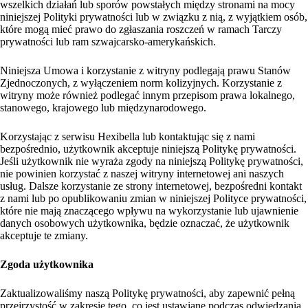
wszelkich działań lub sporów powstałych między stronami na mocy
niniejszej Polityki prywatności lub w związku z nią, z wyjątkiem osób,
które mogą mieć prawo do zgłaszania roszczeń w ramach Tarczy
prywatności lub ram szwajcarsko-amerykańskich.
Niniejsza Umowa i korzystanie z witryny podlegają prawu Stanów
Zjednoczonych, z wyłączeniem norm kolizyjnych. Korzystanie z
witryny może również podlegać innym przepisom prawa lokalnego,
stanowego, krajowego lub międzynarodowego.
Korzystając z serwisu Hexibella lub kontaktując się z nami
bezpośrednio, użytkownik akceptuje niniejszą Politykę prywatności.
Jeśli użytkownik nie wyraża zgody na niniejszą Politykę prywatności,
nie powinien korzystać z naszej witryny internetowej ani naszych
usług. Dalsze korzystanie ze strony internetowej, bezpośredni kontakt
z nami lub po opublikowaniu zmian w niniejszej Polityce prywatności,
które nie mają znaczącego wpływu na wykorzystanie lub ujawnienie
danych osobowych użytkownika, będzie oznaczać, że użytkownik
akceptuje te zmiany.
Zgoda użytkownika
Zaktualizowaliśmy naszą Politykę prywatności, aby zapewnić pełną
przejrzystość w zakresie tego, co jest ustawiane podczas odwiedzania