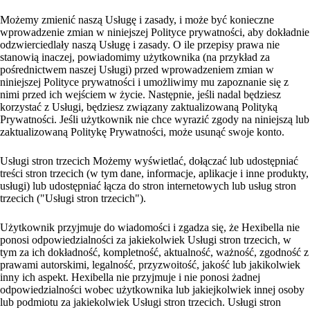
Możemy zmienić naszą Usługę i zasady, i może być konieczne
wprowadzenie zmian w niniejszej Polityce prywatności, aby dokładnie
odzwierciedlały naszą Usługę i zasady. O ile przepisy prawa nie
stanowią inaczej, powiadomimy użytkownika (na przykład za
pośrednictwem naszej Usługi) przed wprowadzeniem zmian w
niniejszej Polityce prywatności i umożliwimy mu zapoznanie się z
nimi przed ich wejściem w życie. Następnie, jeśli nadal będziesz
korzystać z Usługi, będziesz związany zaktualizowaną Polityką
Prywatności. Jeśli użytkownik nie chce wyrazić zgody na niniejszą lub
zaktualizowaną Politykę Prywatności, może usunąć swoje konto.
Usługi stron trzecich Możemy wyświetlać, dołączać lub udostępniać
treści stron trzecich (w tym dane, informacje, aplikacje i inne produkty,
usługi) lub udostępniać łącza do stron internetowych lub usług stron
trzecich ("Usługi stron trzecich").
Użytkownik przyjmuje do wiadomości i zgadza się, że Hexibella nie
ponosi odpowiedzialności za jakiekolwiek Usługi stron trzecich, w
tym za ich dokładność, kompletność, aktualność, ważność, zgodność z
prawami autorskimi, legalność, przyzwoitość, jakość lub jakikolwiek
inny ich aspekt. Hexibella nie przyjmuje i nie ponosi żadnej
odpowiedzialności wobec użytkownika lub jakiejkolwiek innej osoby
lub podmiotu za jakiekolwiek Usługi stron trzecich. Usługi stron