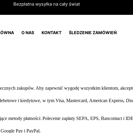
Bezpłatna wysyłka na cały świat
ŁÓWNA
O NAS
KONTAKT
ŚLEDZENIE ZAMÓWIEŃ
iecznych zakupów. Aby zapewnić wygodę wszystkim klientom, akceptu
ebetowe i kredytowe, w tym Visa, Mastercard, American Express, Disc
jące metody płatności: Polecenie zapłaty SEPA, EPS, Bancontact i I
, Google Pay i PayPal.