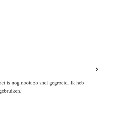
Mijn haar ziet er
et is nog nooit zo snel gegroeid. Ik heb
 gebruiken.