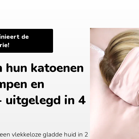
nieert de 
ie!
hun katoenen 
mpen en 
 uitgelegd in 4 
 een vlekkeloze gladde huid in 2 