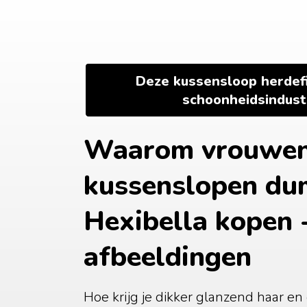
Ga
naar
de
inhoud
Deze kussensloop herdefi
schoonheidsindustr
Waarom vrouwen 
kussenslopen du
Hexibella kopen -
afbeeldingen
Hoe krijg je dikker glanzend haar en