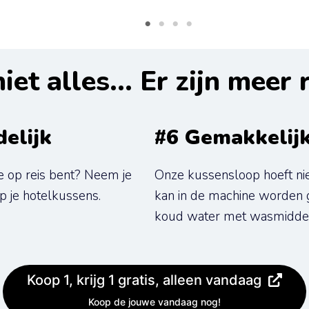
niet alles... Er zijn meer
delijk
#6 Gemakkelij
 op reis bent? Neem je 
Onze kussensloop hoeft ni
 je hotelkussens.
kan in de machine worden g
koud water met wasmiddel
Koop 1, krijg 1 gratis, alleen vandaag
Koop de jouwe vandaag nog!