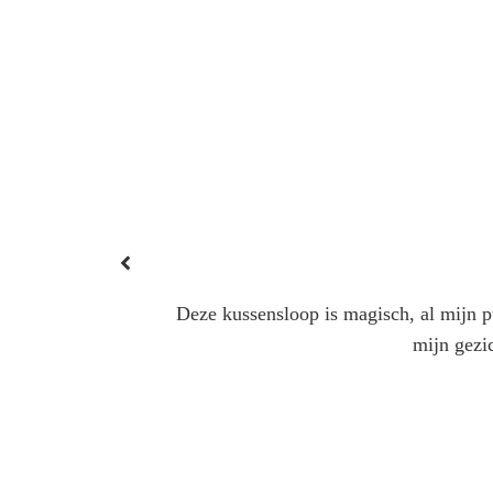
Deze kussensloop is magisch, al mijn pu
mijn gezic
van de dag.