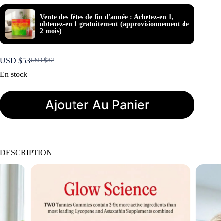
Vente des fêtes de fin d'année : Achetez-en 1,
obtenez-en 1 gratuitement (approvisionnement de
2 mois)
USD $
53
USD $
82
Le
Le
prix
prix
En stock
initial
actuel
était :
est :
USD
USD
Ajouter Au Panier
$82.
$53.
DESCRIPTION