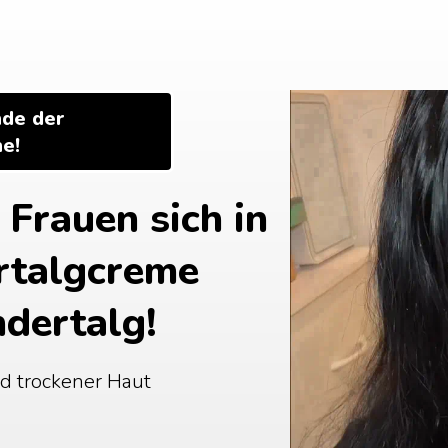
de der 
e!
rauen sich in 
rtalgcreme 
ndertalg!
d trockener Haut